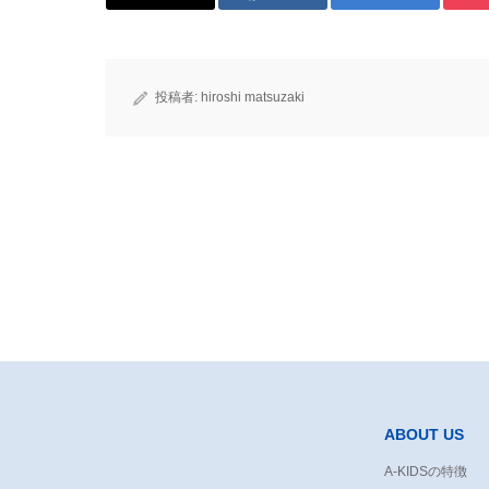
投稿者:
hiroshi matsuzaki
ABOUT US
A-KIDSの特徴