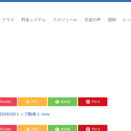
クラス
料金システム
スケジュール
生徒の声
講師
レ
Pocket
RSS
feedly
Pin it
oads/2024/10/トップ動画１.mov
Pocket
RSS
feedly
Pin it