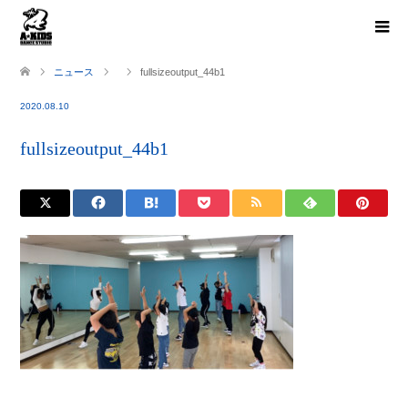
ニュース
fullsizeoutput_44b1
2020.08.10
fullsizeoutput_44b1