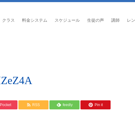
クラス
料金システム
スケジュール
生徒の声
講師
レ
HZeZ4A
Pocket
RSS
feedly
Pin it