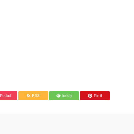
Pocket
RSS
feedly
Pin it