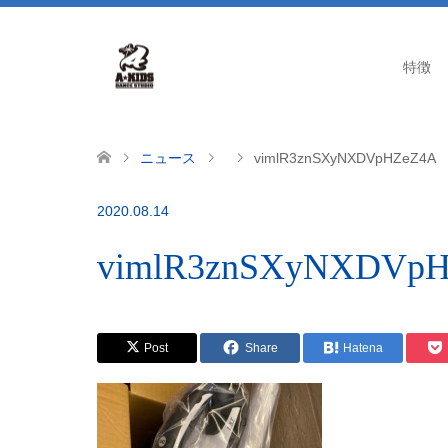
特徴
ニュース
vimlR3znSXyNXDVpHZeZ4A
2020.08.14
vimlR3znSXyNXDVp
Post
Share
Hatena