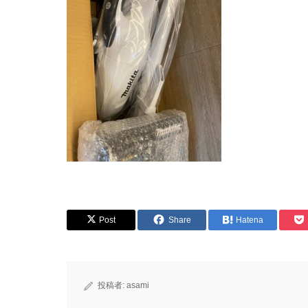
Post
Share
Hatena
投稿者:
asami