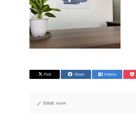
Post
Share
Hatena
投稿者:
asami