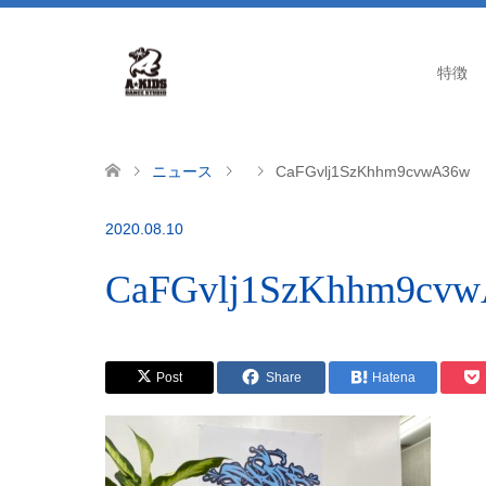
特徴
ニュース
CaFGvlj1SzKhhm9cvwA36w
2020.08.10
CaFGvlj1SzKhhm9cv
Post
Share
Hatena