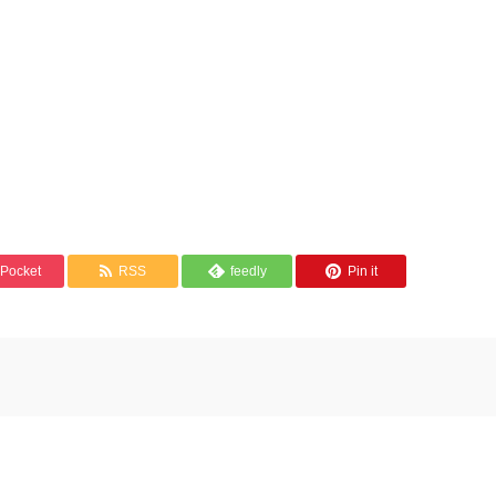
Pocket
RSS
feedly
Pin it