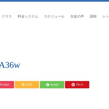
クラス
料金システム
スケジュール
生徒の声
講師
レ
wA36w
Pocket
RSS
feedly
Pin it