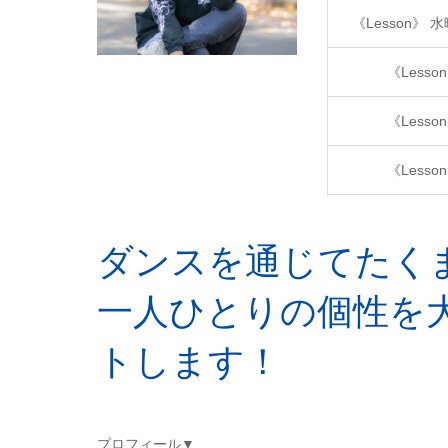
《Lesson》
《Lesso
《Lesso
《Lesso
ダンスを通じてたく
一人ひとりの個性を
トします！
プロフィール▼