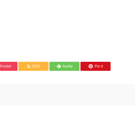
Pocket
RSS
feedly
Pin it