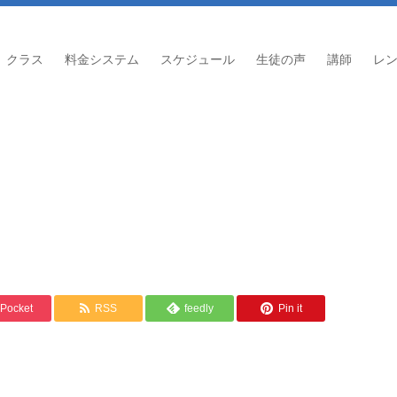
クラス
料金システム
スケジュール
生徒の声
講師
レ
Pocket
RSS
feedly
Pin it