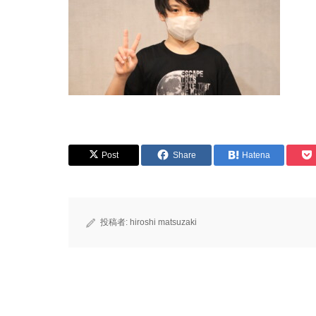
Post
Share
Hatena
投稿者:
hiroshi matsuzaki