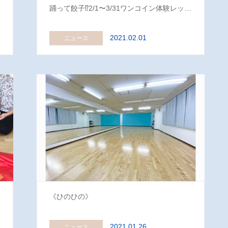
て
踊って餃子⁉️2/1〜3/31ワンコイン体験レッ…
2021.02.01
ニュース
《ひのひの》
2021.01.26
ニュース