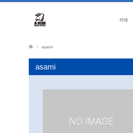
特徴
asami
asami