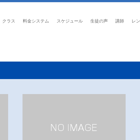
クラス
料金システム
スケジュール
生徒の声
講師
レ